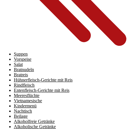
Suppen
Vorspeise
Salat
Bratnudeln
Bratreis
Hühnerfleisch-Gerichte mit Reis
Rindfleisch
Entenfleisch-Gerichte mit Reis
Meeresflüchte
Vietnamesische
Kindermenü
Nachtisch
Beilage
Alkoholfreie Getränke
Alkoholische Getränke