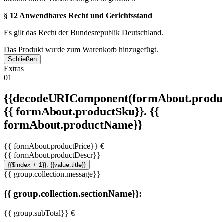
§ 12 Anwendbares Recht und Gerichtsstand
Es gilt das Recht der Bundesrepublik Deutschland.
Das Produkt wurde zum Warenkorb hinzugefügt.
Schließen
Extras
01
{{decodeURIComponent(formAbout.produc
{{ formAbout.productSku}}. {{
formAbout.productName}}
{{ formAbout.productPrice}} €
{{ formAbout.productDescr}}
{{$index + 1}}. {{value.title}}
{{ group.collection.message}}
{{ group.collection.sectionName}}:
{{ group.subTotal}} €