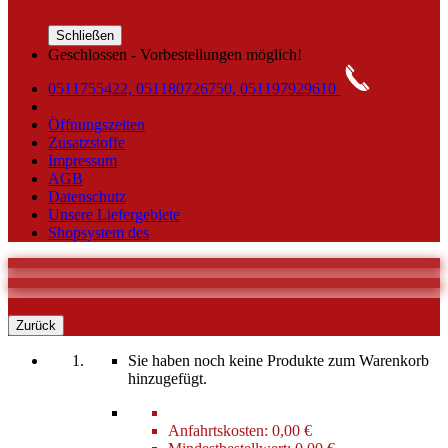
Schließen
Geschlossen - Vorbestellungen möglich!
0511755422, 051180726750, 051197929610
Öffnungszeiten
Zusatzstoffe
Impressum
AGB
Datenschutz
Unsere Liefergebiete
Shopsystem des
0
Warenkorb
Zurück
Sie haben noch keine Produkte zum Warenkorb
hinzugefügt.
Anfahrtskosten:
0,00 €