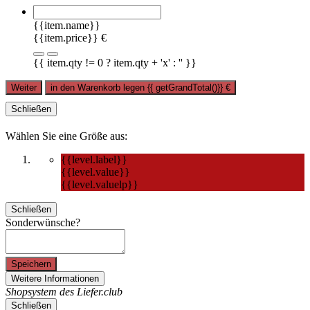
{{item.name}}
{{item.price}} €
{{ item.qty != 0 ? item.qty + 'x' : '' }}
Weiter
in den Warenkorb legen
{{ getGrandTotal()}}
€
Schließen
Wählen Sie eine Größe aus:
{{level.label}}
{{level.value}}
{{level.valuelp}}
Schließen
Sonderwünsche?
Speichern
Weitere Informationen
Shopsystem des Liefer.club
Schließen