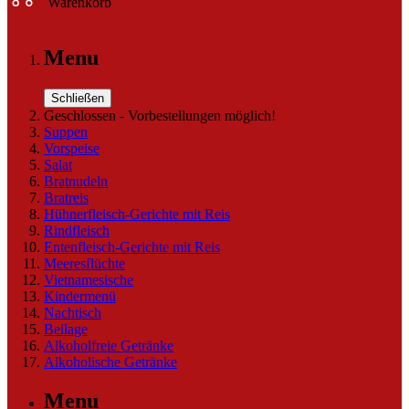
Warenkorb
Menu
Schließen
Geschlossen - Vorbestellungen möglich!
Suppen
Vorspeise
Salat
Bratnudeln
Bratreis
Hühnerfleisch-Gerichte mit Reis
Rindfleisch
Entenfleisch-Gerichte mit Reis
Meeresflüchte
Vietnamesische
Kindermenü
Nachtisch
Beilage
Alkoholfreie Getränke
Alkoholische Getränke
Menu